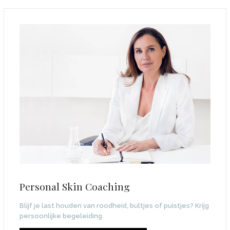
Personal Skin Coaching
Blijf je last houden van roodheid, bultjes of puistjes? Krijg
persoonlijke begeleiding.