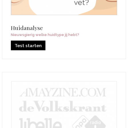
Huidanalyse
Nieuwsgierig welke huidtype jij hebt?
Test starten