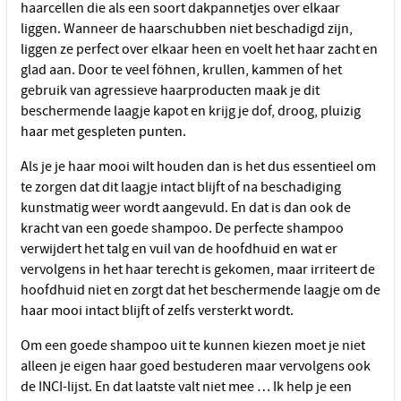
haarcellen die als een soort dakpannetjes over elkaar
liggen. Wanneer de haarschubben niet beschadigd zijn,
liggen ze perfect over elkaar heen en voelt het haar zacht en
glad aan. Door te veel föhnen, krullen, kammen of het
gebruik van agressieve haarproducten maak je dit
beschermende laagje kapot en krijg je dof, droog, pluizig
haar met gespleten punten.
Als je je haar mooi wilt houden dan is het dus essentieel om
te zorgen dat dit laagje intact blijft of na beschadiging
kunstmatig weer wordt aangevuld. En dat is dan ook de
kracht van een goede shampoo. De perfecte shampoo
verwijdert het talg en vuil van de hoofdhuid en wat er
vervolgens in het haar terecht is gekomen, maar irriteert de
hoofdhuid niet en zorgt dat het beschermende laagje om de
haar mooi intact blijft of zelfs versterkt wordt.
Om een goede shampoo uit te kunnen kiezen moet je niet
alleen je eigen haar goed bestuderen maar vervolgens ook
de INCI-lijst. En dat laatste valt niet mee … Ik help je een