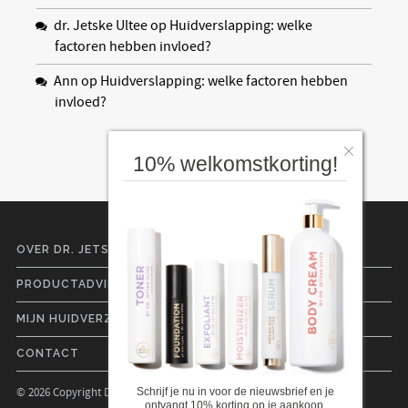
dr. Jetske Ultee
op
Huidverslapping: welke
factoren hebben invloed?
Ann
op
Huidverslapping: welke factoren hebben
invloed?
10% welkomstkorting!
OVER DR. JETSKE ULTEE
PRODUCTADVIES
MIJN HUIDVERZORGINGSLIJN
CONTACT
Schrijf je nu in voor de nieuwsbrief en je
© 2026 Copyright Dr. Jetske Ultee |
Cookies
|
Privacyverklaring
ontvangt 10% korting op je aankoop.