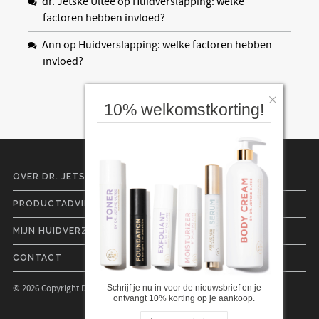
dr. Jetske Ultee
op
Huidverslapping: welke
factoren hebben invloed?
Ann
op
Huidverslapping: welke factoren hebben
invloed?
10% welkomstkorting!
OVER DR. JETSKE ULTEE
PRODUCTADVIES
MIJN HUIDVERZORGINGSLIJN
CONTACT
© 2026 Copyright Dr. Jetske Ultee |
Cookies
|
Privacyverklaring
Schrijf je nu in voor de nieuwsbrief en je
ontvangt 10% korting op je aankoop.