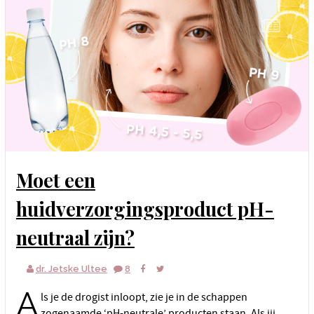
Moet een
huidverzorgingsproduct pH-
neutraal zijn?
dr. Jetske Ultee
8
A
ls je de drogist inloopt, zie je in de schappen
zogenaamde ‘pH-neutrale’ producten staan. Als jij