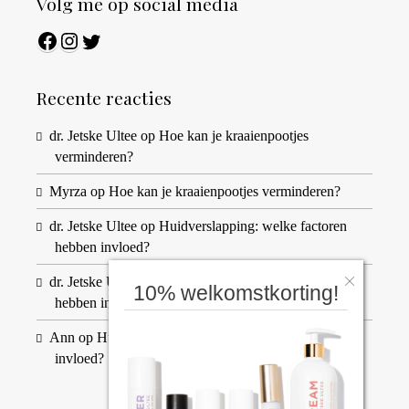
Volg me op social media
Facebook
Instagram
Twitter
Recente reacties
dr. Jetske Ultee
op
Hoe kan je kraaienpootjes
verminderen?
Myrza
op
Hoe kan je kraaienpootjes verminderen?
dr. Jetske Ultee
op
Huidverslapping: welke factoren
hebben invloed?
dr. Jetske Ultee
op
Huidverslapping: welke factoren
10% welkomstkorting!
hebben invloed?
Ann
op
Huidverslapping: welke factoren hebben
invloed?