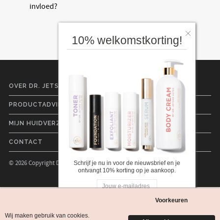
invloed?
10% welkomstkorting!
OVER DR. JETSKE ULTEE
PRODUCTADVIES
MIJN HUIDVERZORGINGSLIJN
CONTACT
© 2026 Copyright Dr. Jetske Ultee |
Cookies
|
Privacyverklaring
Schrijf je nu in voor de nieuwsbrief en je
ontvangt 10% korting op je aankoop.
Nee, ik ben niet geïnteresseerd