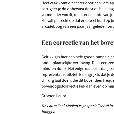
Heel vaak komt dit echter door een verslapping van de huid van de bovenoogleden. In het begin
corrigeer je dit onbewust door de hele da
vermoeider wordt, of als er een foto van j
zit, valt pas echt op dat er te veel huid o
arcadeboog van een paar jaar geleden ver
Een correctie van het bov
Gelukkig is hier een hele goede, simpele en veilige oplossing voor; een bovenooglidcorrectie
onder plaatselijke verdoving. Dit is een ze
minuten duurt. Het enige nadeel is dat je 
representatief uitziet. Belangrijk is dat je
chirurg laat doen, die dit bovendien freque
bovenooglidcorrectie kijk dan even
op mij
Groeten Laura
Dr. Laura Zaal-Moojen is gespecialiseerd in de esthetische chirurgie. Ze schrijft als mijn gast-
blogger.