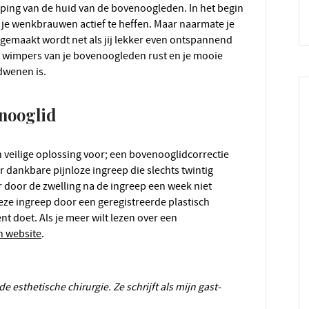
g je wenkbrauwen actief te heffen. Maar naarmate je
e gemaakt wordt net als jij lekker even ontspannend
p je wimpers van je bovenoogleden rust en je mooie
dwenen is.
enooglid
er dankbare pijnloze ingreep die slechts twintig
er door de zwelling na de ingreep een week niet
 deze ingreep door een geregistreerde plastisch
nt doet. Als je meer wilt lezen over een
n website
.