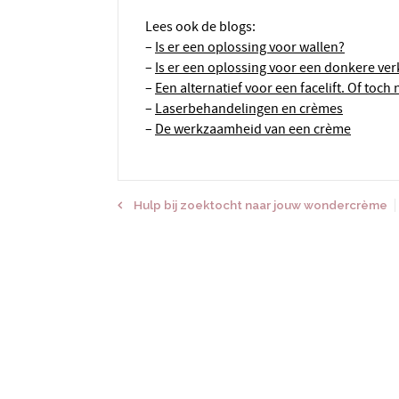
Lees ook de blogs:
–
Is er een oplossing voor wallen?
–
Is er een oplossing voor een donkere ve
–
Een alternatief voor een facelift. Of toch
–
Laserbehandelingen en crèmes
–
De werkzaamheid van een crème
Hulp bij zoektocht naar jouw wondercrème