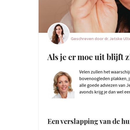
Geschreven door
dr. Jetske Ul
Als je er moe uit blijft
Velen zullen het waarschijnlijk wel herkennen, je mascara blijft op je
bovenoogleden plakken, je
alle goede adviezen van Jet
avonds krijg je dan wel ee
Een verslapping van de h