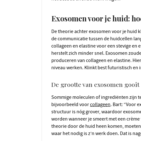
Exosomen voor je huid: hoe
De theorie achter exosomen voor je huid klinkt vrij logisch. Naarmate we ouder worden, wordt
de communicatie tussen de huidcellen lan
collageen en elastine voor een stevige en e
herstelt zich minder snel. Exosomen zoude
produceren van collageen en elastine. Hi
niveau werken. Klinkt best futuristisch en i
De grootte van exosomen gooit 
Sommige moleculen of ingrediënten zijn te grof om door de huid heen te dringen. Dit geldt
bijvoorbeeld voor
collageen
. Bart: “Voor 
structuur is nóg grover, waardoor exoso
worden wanneer je smeert met een crème w
theorie door de huid heen komen, moeten 
waar het nodig is z’n werk doen. Dat is na