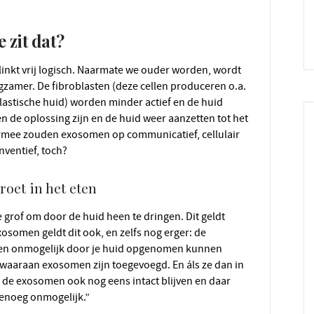
 zit dat?
gzamer. De fibroblasten
(deze cellen produceren o.a.
lastische huid)
worden minder actief en de huid
n de oplossing zijn en de huid weer aanzetten tot het
ermee zouden exosomen op communicatief, cellulair
nventief, toch?
roet in het eten
exosomen geldt dit ook, en zelfs nog erger: de
men onmogelijk door je huid opgenomen kunnen
aaraan exosomen zijn toegevoegd. En áls ze dan in
de exosomen ook nog eens intact blijven en daar
genoeg onmogelijk.”