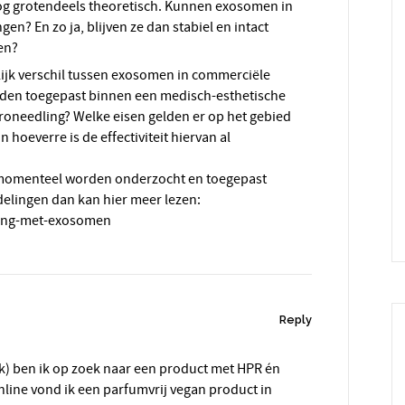
og grotendeels theoretisch. Kunnen exosomen in
n? En zo ja, blijven ze dan stabiel en intact
en?
delijk verschil tussen exosomen in commerciële
den toegepast binnen een medisch-esthetische
roneedling? Welke eisen gelden er op het gebied
 in hoeverre is de effectiviteit hiervan al
momenteel worden onderzocht en toegepast
elingen dan kan hier meer lezen:
ling-met-exosomen
Reply
k) ben ik op zoek naar een product met HPR én
line vond ik een parfumvrij vegan product in