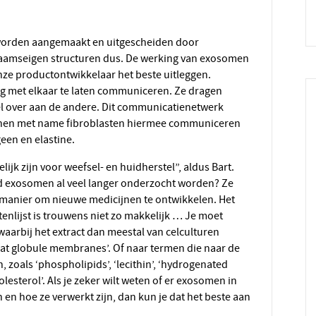
chaamseigen structuren dus. De werking van exosomen
nze productontwikkelaar het beste uitleggen.
ng met elkaar te laten communiceren. Ze dragen
cel over aan de andere. Dit communicatienetwerk
kunnen met name fibroblasten hiermee communiceren
een en elastine.
ld exosomen al veel langer onderzocht worden? Ze
 manier om nieuwe medicijnen te ontwikkelen. Het
nlijst is trouwens niet zo makkelijk … Je moet
 (waarbij het extract dan meestal van celculturen
 ‘fat globule membranes’. Of naar termen die naar de
 zoals ‘phospholipids’, ‘lecithin’, ‘hydrogenated
holesterol’. Als je zeker wilt weten of er exosomen in
en hoe ze verwerkt zijn, dan kun je dat het beste aan