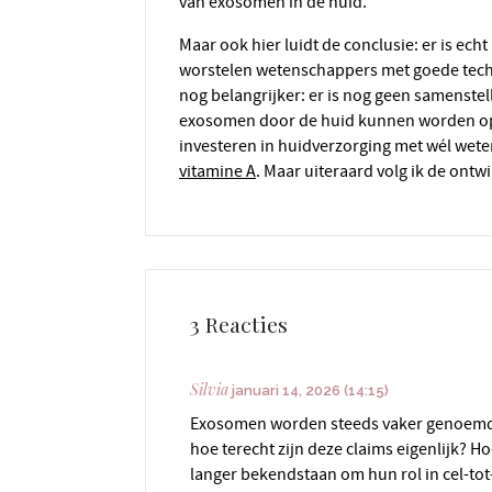
van exosomen in de huid.
Maar ook hier luidt de conclusie: er is echt aanvullend onderzoek naar exosomen nodig. Zo
worstelen wetenschappers met goede tec
nog belangrijker: er is nog geen samenstel
exosomen door de huid kunnen worden opge
investeren in huidverzorging met wél wete
vitamine A
. Maar uiteraard volg ik de on
3 Reacties
Silvia
januari 14, 2026 (14:15)
Exosomen worden steeds vaker genoemd a
hoe terecht zijn deze claims eigenlijk?
langer bekendstaan om hun rol in cel-tot