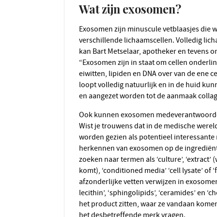
Wat zijn exosomen?
Exosomen zijn minuscule vetblaasjes die worden aangemaakt en uitgescheiden door
verschillende lichaamscellen. Volledig li
kan Bart Metselaar, apotheker en tevens o
“Exosomen zijn in staat om cellen onderli
eiwitten, lipiden en DNA over van de ene 
loopt volledig natuurlijk en in de huid 
en aangezet worden tot de aanmaak collag
Ook kunnen exosomen medeverantwoordelijk zijn voor weefsel- en huidherstel”, aldus Bart.
Wist je trouwens dat in de medische were
worden gezien als potentieel interessante
herkennen van exosomen op de ingrediënte
zoeken naar termen als ‘culture’, ‘extract’
komt), ‘conditioned media’ ‘cell lysate’ of
afzonderlijke vetten verwijzen in exosomen,
lecithin’, ‘sphingolipids’, ‘ceramides’ en ‘c
het product zitten, waar ze vandaan komen 
het desbetreffende merk vragen.