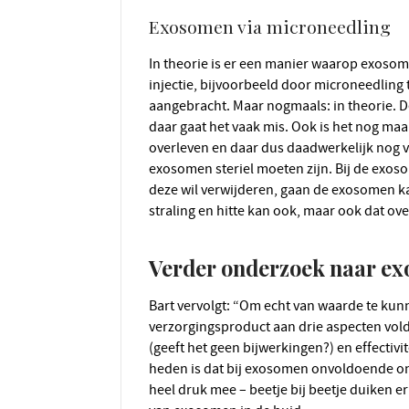
Exosomen via microneedling
In theorie is er een manier waarop exosomen zóuden kunnen werken: wanneer ze met een
injectie, bijvoorbeeld door microneedling
aangebracht. Maar nogmaals: in theorie. D
daar gaat het vaak mis. Ook is het nog maar
overleven en daar dus daadwerkelijk nog v
exosomen steriel moeten zijn. Bij de exo
deze wil verwijderen, gaan de exosomen ka
straling en hitte kan ook, maar ook dat ov
Verder onderzoek naar e
Bart vervolgt: “Om echt van waarde te kunnen zijn, moet een gezondheids- en
verzorgingsproduct aan drie aspecten voldoen
(geeft het geen bijwerkingen?) en effectivi
heden is dat bij exosomen onvoldoende on
heel druk mee – beetje bij beetje duiken 