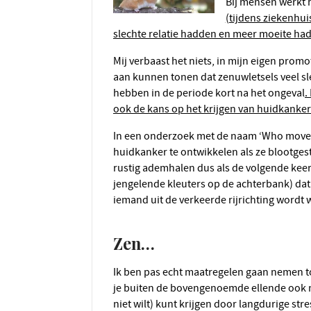
Bij mensen werkt 
(tijdens ziekenhu
slechte relatie hadden en meer moeite h
Mij verbaast het niets, in mijn eigen promotieonderzoek heb ik jaren geleden al heel duidelijk
aan kunnen tonen dat zenuwletsels veel sle
hebben in de periode kort na het ongeval
.
ook de kans op het krijgen van huidkanker
In een onderzoek met de naam ‘Who moved my cheese’ bleken muizen met veel stress sneller
huidkanker te ontwikkelen als ze blootges
rustig ademhalen dus als de volgende keer 
jengelende kleuters op de achterbank) dat 
iemand uit de verkeerde rijrichting wordt
Zen…
Ik ben pas echt maatregelen gaan nemen toen ik van dermatologe Dr. Patricia Wexl begreep dat
je buiten de bovengenoemde ellende ook n
niet wilt) kunt krijgen door langdurige str