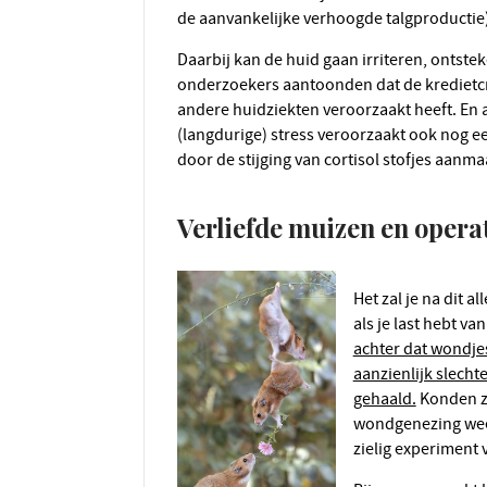
de aanvankelijke verhoogde talgproductie
Daarbij kan de huid gaan irriteren, ontsteken of rood worden. Het is niet voor niets dat Britse
onderzoekers aantoonden dat de kredietcr
andere huidziekten veroorzaakt heeft. En a
(langdurige) stress veroorzaakt ook nog 
door de stijging van cortisol stofjes aanma
Verliefde muizen en oper
Het zal je na dit 
als je last hebt van
achter dat wondje
aanzienlijk slecht
gehaald.
Konden ze
wondgenezing weer
zielig experiment