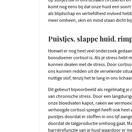
komt nog eens bij dat onze huid een soort
als blijdschap en verliefdheid invloed h
meer omheen, skin en mind staan dicht bij
Puistjes, slappe huid, ri
Hoewel er nog heel veel onderzoek gedaan moet worden, weten we inmiddels wel dat de grote
boosdoener cortisol is. Als je stress hebt 
kunnen dealen met de stress. Door cortisol
ons kunnen redden uit de vervelende situat
nuttige stof, tenzij het te lang in ons licha
Dit gebeurt bijvoorbeeld als regelmatig je dag en nacht ritme verstoord wordt of als je last hebt
van chronische stress. Door een langdurig
onze bloedvaten kapot, raken we vermoeid
verhoogde cortisol spiegel heeft ook heel 
puistjes doordat er stoffen in ons lijf a
doordat de talgproductie omhoog gaat. Maa
barrièrefunctie van je huid waardoor er 