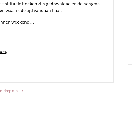
de spirituele boeken zijn gedownload en de hangmat
n waar ik de tijd vandaan haal!
tspannen weekend…
den
,
n rimpels