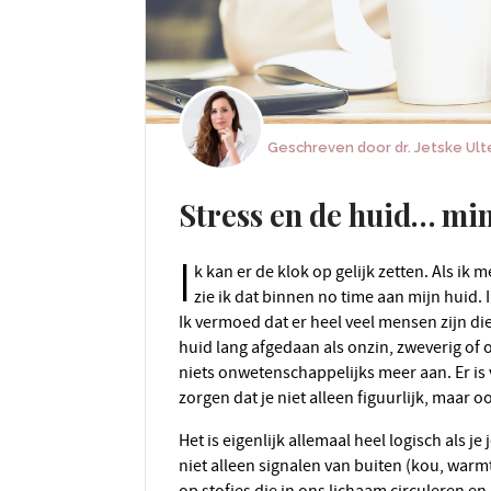
Geschreven door
dr. Jetske Ul
Stress en de huid… min
I
k kan er de klok op gelijk zetten. Als ik 
zie ik dat binnen no time aan mijn huid. 
Ik vermoed dat er heel veel mensen zijn di
huid lang afgedaan als onzin, zweverig of
niets onwetenschappelijks meer aan. Er is
zorgen dat je niet alleen figuurlijk, maar ook
Het is eigenlijk allemaal heel logisch als je je bedenkt dat je huid vol zit met zenuwuiteinden die
niet alleen signalen van buiten (kou, warm
op stofjes die in ons lichaam circuleren en