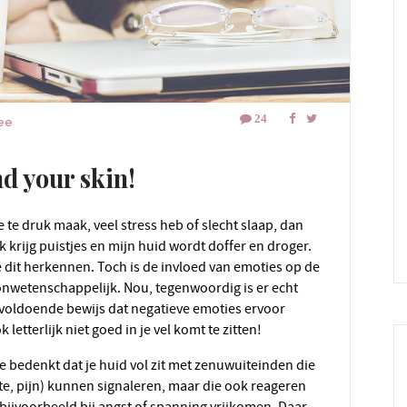
24
tee
d your skin!
me te druk maak, veel stress heb of slecht slaap, dan
Ik krijg puistjes en mijn huid wordt doffer en droger.
e dit herkennen. Toch is de invloed van emoties op de
 onwetenschappelijk. Nou, tegenwoordig is er echt
 voldoende bewijs dat negatieve emoties ervoor
 letterlijk niet goed in je vel komt te zitten!
te, pijn) kunnen signaleren, maar die ook reageren
 bijvoorbeeld bij angst of spanning vrijkomen. Daar