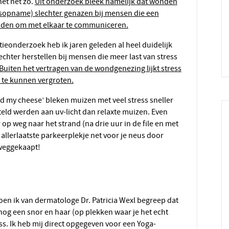
het net zo.
Uit onderzoek bleek namelijk dat wonden
isopname) slechter genazen bij mensen die een
adden om met elkaar te communiceren.
chter herstellen bij mensen die meer last van stress
 Buiten het vertragen van de wondgenezing lijkt stress
 te kunnen vergroten.
teld werden aan uv-licht dan relaxte muizen. Even
op weg naar het strand (na drie uur in de file en met
allerlaatste parkeerplekje net voor je neus door
 weggekaapt!
og een snor en haar (op plekken waar je het echt
ess. Ik heb mij direct opgegeven voor een Yoga-