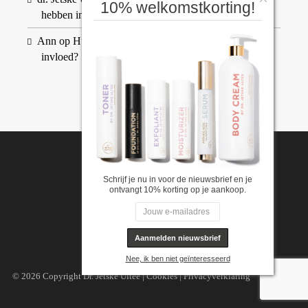
10% welkomstkorting!
hebben invloed?
Ann
op
Huidverslapping: welke factoren hebben
invloed?
Schrijf je nu in voor de nieuwsbrief en je
ontvangt 10% korting op je aankoop.
Nee, ik ben niet geïnteresseerd
© 2026 Copyright Dr. Jetske Ultee |
Cookies
|
Privacyverklaring