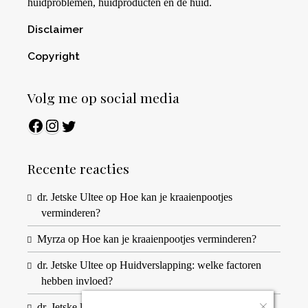
huidproblemen, huidproducten en de huid.
Disclaimer
Copyright
Volg me op social media
Facebook
Instagram
Twitter
Recente reacties
dr. Jetske Ultee
op
Hoe kan je kraaienpootjes
verminderen?
Myrza
op
Hoe kan je kraaienpootjes verminderen?
dr. Jetske Ultee
op
Huidverslapping: welke factoren
hebben invloed?
dr. Jetske Ultee
op
Huidverslapping: welke factoren