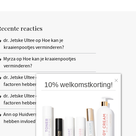
Recente reacties
dr. Jetske Ultee
op
Hoe kan je
kraaienpootjes verminderen?
Myrza
op
Hoe kan je kraaienpootjes
verminderen?
dr. Jetske Ultee
op
Huidverslapping: welke
10% welkomstkorting!
factoren hebben invloed?
dr. Jetske Ultee
op
Huidverslapping: welke
factoren hebben invloed?
Ann
op
Huidverslapping: welke factoren
hebben invloed?