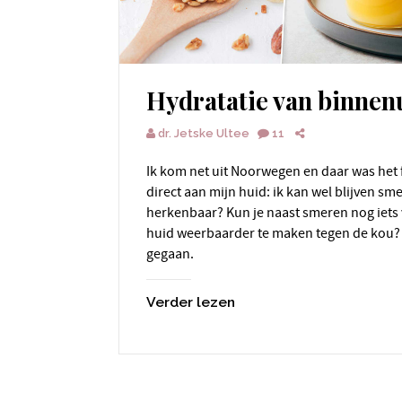
Hydratatie van binnen
dr. Jetske Ultee
11
Ik kom net uit Noorwegen en daar was het flink koud. En dat merk ik
direct aan mijn huid: ik kan wel blijven s
herkenbaar? Kun je naast smeren nog iets
huid weerbaarder te maken tegen de kou? 
gegaan.
Verder lezen