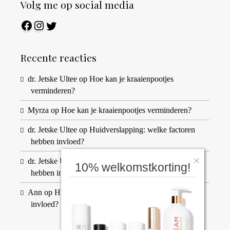
Volg me op social media
Facebook
Instagram
Twitter
Recente reacties
dr. Jetske Ultee
op
Hoe kan je kraaienpootjes
verminderen?
Myrza
op
Hoe kan je kraaienpootjes verminderen?
dr. Jetske Ultee
op
Huidverslapping: welke factoren
hebben invloed?
dr. Jetske Ultee
op
Huidverslapping: welke factoren
10% welkomstkorting!
hebben invloed?
Ann
op
Huidverslapping: welke factoren hebben
invloed?