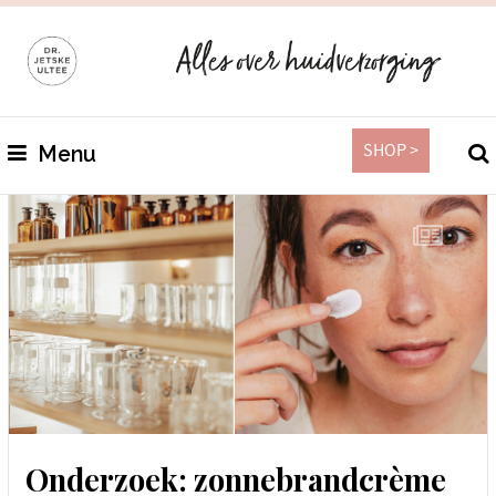
SHOP >
Menu
Onderzoek: zonnebrandcrème