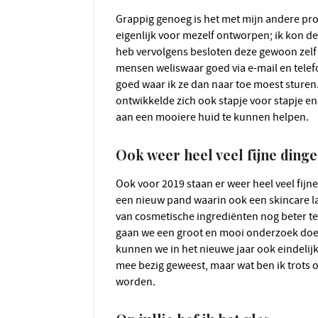
Grappig genoeg is het met mijn andere projecten net zo gegaan. Mijn cosmeticalijn heb ik
eigenlijk voor mezelf ontworpen; ik kon de
heb vervolgens besloten deze gewoon zelf
mensen weliswaar goed via e-mail en telefo
goed waar ik ze dan naar toe moest sturen.
ontwikkelde zich ook stapje voor stapje e
aan een mooiere huid te kunnen helpen.
Ook weer heel veel fijne ding
Ook voor 2019 staan er weer heel veel fijne dingen in de agenda. In juni gaan we verhuizen naar
een nieuw pand waarin ook een skincare 
van cosmetische ingrediënten nog beter te
gaan we een groot en mooi onderzoek doen 
kunnen we in het nieuwe jaar ook eindelijk
mee bezig geweest, maar wat ben ik trots op 
worden.