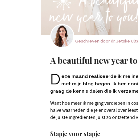
Geschreven door
dr. Jetske Ul
A beautiful new year to
D
eze maand realiseerde ik me inee
met mijn blog begon. Ik ben nooi
graag de kennis delen die ik verzam
Want hoe meer ik me ging verdiepen in cosmetica, hoe groter mijn verbazing groeide over de
halve waarheden die je er overal over leest
de juiste ingrediënten juist zo ontzettend 
Stapje voor stapje