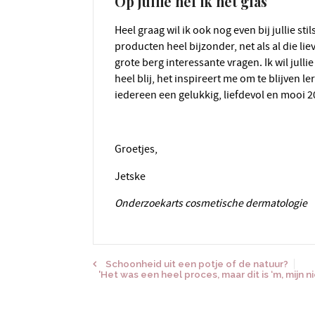
Op jullie hef ik het glas
Heel graag wil ik ook nog even bij jullie stilstaan. Nog elke dag vind ik het vertrouwen in mijn
producten heel bijzonder, net als al die lie
grote berg interessante vragen. Ik wil jull
heel blij, het inspireert me om te blijven le
iedereen een gelukkig, liefdevol en mooi 2
Groetjes,
Jetske
Onderzoekarts cosmetische dermatologie
Schoonheid uit een potje of de natuur?
'Het was een heel proces, maar dit is ‘m, mijn