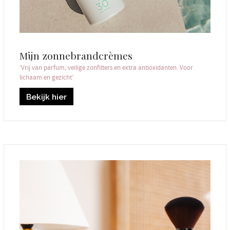
Mijn zonnebrandcrèmes
‘Vrij van parfum, veilige zonfilters en extra antioxidanten. Voor
lichaam en gezicht’
Bekijk hier