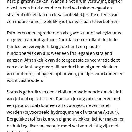
nare pigmentvlekken. Want als het bruin verdwijnt, blijft er
dikwijls een huid over die er heel wat minder egaal en
stralend uitziet dan op de vakantiekiekjes. De erfenis van
een mooie zomer! Gelukkig is hier veel aan te verbeteren.
Exfoliëren
met ingrediënten als glycolzuur of salicylzuur is
nu geen overbodige luxe. Doordat een exfoliant de dode
huidcellen verwijdert, krijgt de huid een gladder
huidoppervlak en dus weer een fris, egaal en stralend
aanzien. Afhankelijk van de toegepaste concentratie doet
een exfoliant nog meer; dit product kan pigmentvlekken
verminderen, collageen opbouwen, puistjes voorkomen en
vocht vasthouden.
Soms is gebruik van een exfoliant onvoldoende om de tint
van je huid op te frissen. Dan kan je nog extra smeren met
een product dat door een arts voorgeschreven moet
worden (bijvoorbeeld
hydroquinone
of
vitamine A-zuur
).
Dergelijke stoffen kunnen pigmentvlekken lichter maken en
de huid egaliseren, maar je moet wel voorzichtig zijn met