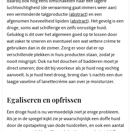
daarbij ook nog eens omschakelen naar een lagere
luchtvochtigheid (de verwarming gaat immers weer aan)
een verminderde talgproductie (
abstract
) en een
afgenomen hoeveelheid lipiden (
abstract
). Het gevolg is een
droge, soms wat schilferige en zelfs onrustige huid.
Gelukkig is dit over het algemeen goed op te lossen door
wat vaker te smeren en eventueel een wat vettere crème te
gebruiken dan in de zomer. Zorg er voor dat er op
verschillende plekken in huis producten staan, zodat je
nooit misgrijpt. Ook na het douchen of badderen moet je
direct smeren; doe dit bij voorkeur als je huid nog vochtig
aanvoelt. Is je huid heel droog, breng dan ’s nachts een dun
laagje vaseline of lanettecrème aan over je moisturizer.
Egaliseren en opfrissen
Een droge huid is nu vermoedelijk niet je enige probleem.
Als je in de spiegel kijkt zie je waarschijnlijk een doffe huid
door de opstapeling van dode huidcellen, en ook een aantal