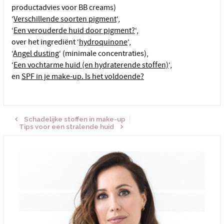
productadvies voor BB creams)
‘
Verschillende soorten pigment
‘,
‘
Een verouderde huid door pigment?
‘,
over het ingrediënt ‘
hydroquinone
‘,
‘
Angel dusting
‘ (minimale concentraties),
‘
Een vochtarme huid (en hydraterende stoffen)
‘,
en
SPF in je make-up. Is het voldoende?
Schadelijke stoffen in make-up
Tips voor een stralende huid