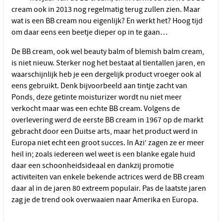
cream ook in 2013 nog regelmatig terug zullen zien. Maar
wat is een BB cream nou eigenlijk? En werkt het? Hoog tijd
om daar eens een beetje dieper op in te gaan…
De BB cream, ook wel beauty balm of blemish balm cream,
is niet nieuw. Sterker nog het bestaat al tientallen jaren, en
waarschijnlijk heb je een dergelijk product vroeger ook al
eens gebruikt. Denk bijvoorbeeld aan tintje zacht van
Ponds, deze getinte moisturizer wordt nu niet meer
verkocht maar was een echte BB cream. Volgens de
overlevering werd de eerste BB cream in 1967 op de markt
gebracht door een Duitse arts, maar het product werd in
Europa niet echt een groot succes. In Azi‘ zagen ze er meer
heil in; zoals iedereen wel weet is een blanke egale huid
daar een schoonheidsideaal en dankzij promotie
activiteiten van enkele bekende actrices werd de BB cream
daar al in de jaren 80 extreem populair. Pas de laatste jaren
zag je de trend ook overwaaien naar Amerika en Europa.