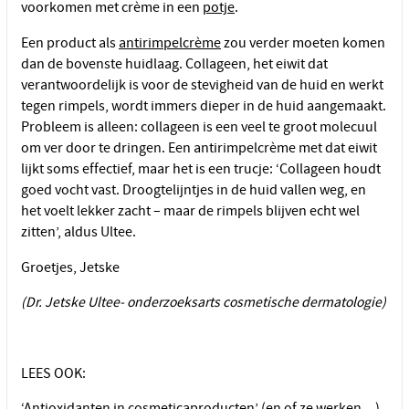
voorkomen met crème in een
potje
.
Een product als
antirimpelcrème
zou verder moeten komen
dan de bovenste huidlaag. Collageen, het eiwit dat
verantwoordelijk is voor de stevigheid van de huid en werkt
tegen rimpels, wordt immers dieper in de huid aangemaakt.
Probleem is alleen: collageen is een veel te groot molecuul
om ver door te dringen. Een antirimpelcrème met dat eiwit
lijkt soms effectief, maar het is een trucje: ‘Collageen houdt
goed vocht vast. Droogtelijntjes in de huid vallen weg, en
het voelt lekker zacht – maar de rimpels blijven echt wel
zitten’, aldus Ultee.
Groetjes, Jetske
(Dr. Jetske Ultee- onderzoeksarts cosmetische dermatologie)
LEES OOK:
‘Antioxidanten in cosmeticaproducten’
(en of ze
werken
…)