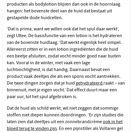
producten als bodylotion blijven dan ook in de hoornlaag
hangen: het bovenste deel van de huid dat bestaat uit
gestapelde dode huidcellen.
‘Dat is prima, want we willen ook dat het spul daar werkt’,
zegt Ultee. De basisfunctie van een lotion is het hydrateren
van de bovenste huidlaag. ‘Dat werkt eigenlijk heel simpel.
Allereerst zitten er in een lotion ingrediënten die de huid
een beetje afsluiten, zodat vocht minder goed naar buiten
kan. Vooral in de winter, met vaak een lage
luchtvochtigheid, is dat handig. Daarnaast bevat een
product vaak deeltjes die als een spons vocht aantrekken.
Die twee dingen zorgen dat je huid
gehydrateerd
raakt – van
binnenuit, met je eigen vocht.’ Dat effect duurt maar een
paar uur, tot het spul afgebroken is.
Dat de huid als schild werkt, wil niet zeggen dat sommige
stoffen niet dieper kunnen doordringen. ‘Er zijn studies die
laten zien dat deeltjes uit een zonnebrandcrème
ook in het
bloed terug te vinden zijn
. En een pijnstiller als Voltaren gel