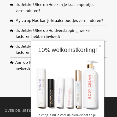
dr. Jetske Ultee
op
Hoe kan je kraaienpootjes
verminderen?
Myrza
op
Hoe kan je kraaienpootjes verminderen?
dr. Jetske Ultee
op
Huidverslapping: welke
factoren hebben invloed?
dr. Jetske Ultee
op
Huidverslapping: welke
10% welkomstkorting!
factoren hebben invloed?
Ann
op
Huidverslapping: welke factoren hebben
invloed?
OVER DR. JETSKE ULTEE
Schrijf je nu in voor de nieuwsbrief en je